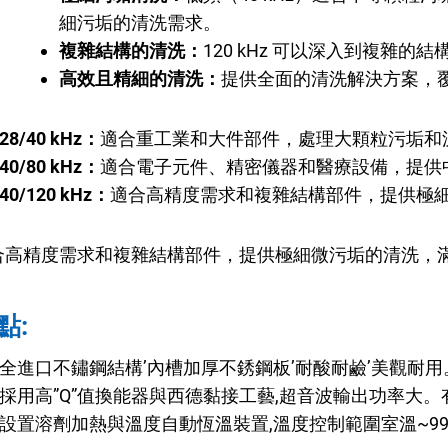
細污垢的清洗需求。
複雜結構的清洗：
120 kHz 可以深入到複雜
高效且精細的清洗：
提供全面的清洗解決方案，
28/40 kHz：
適合重工業和大件部件，處理大顆粒污垢和
40/80 kHz：
適合電子元件、精密儀器和醫療設備，提供
40/120 kHz：
適合高精度需求和複雜結構部件，提供極
合高精度需求和複雜結構部件，提供極細微污垢的清洗，
點:
全進口不鏽鋼結構’內槽加厚不銹鋼板’耐酸耐鹼’美觀耐用
採用高”Q”值換能器與西德黏接工藝,超音波輸出功率大
設置溶劑加熱與溫度自動恆溫裝置,溫度控制範圍室溫~9