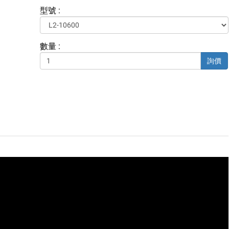
型號 :
數量 :
詢價