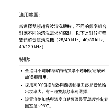
適用範圍:
當選擇雙頻超音波清洗機時，不同的頻率組合
對應不同的清洗需求和痛點。以下是對於每種
雙頻超音波清洗機（28/40 kHz、40/80 kHz、
40/120 kHz）
特點:
全進口不鏽鋼結構’內槽加厚不銹鋼板’耐酸耐
鹼’美觀耐用。
採用高”Q”值換能器與西德黏接工藝,超音波輸
出功率大。有三種雙頻頻率可選擇。
設置溶劑加熱與溫度自動恆溫裝置,溫度控制範
圍室溫~99℃。