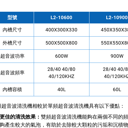
型號
L2-10600
L2-10900
內槽尺寸
400X300X330
450X350X3
外槽尺寸
500X500X800
550X550X8
超音波功率
600W
900W
28/40 40/80
28/40 40/
超音波頻率
40/120KHZ
40/120KH
內槽容積
40L
60L
頻超音波清洗機相較於單頻超音波清洗機具有以下優點：
更佳的清洗效果：
雙頻超音波清洗機能夠在兩個不同的頻率
夠產生較大的氣泡，有助於去除較大顆粒的污垢和沉積物；而