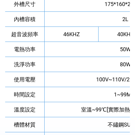
外槽尺寸
175*160*2
內槽容積
2L
超音波頻率
46KHZ
40KHZ
電熱功率
50W
洗淨功率
80W
使用電壓
100V~110V/22
時間設定
1~99MI
溫度設定
室溫~99℃[實際加熱可
槽體材質
不鏽鋼SUS