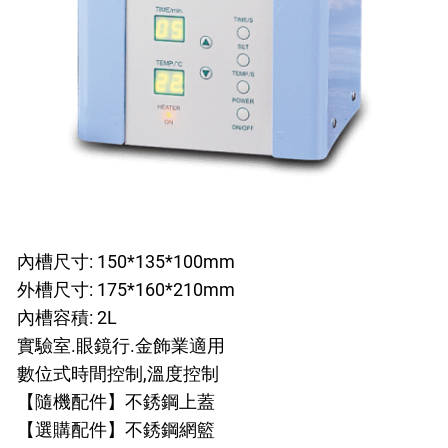
內槽尺寸: 150*135*
100mm
外槽尺寸: 175*160*
210mm
內槽容積: 2L
實驗室.眼鏡行.金飾業適用
數位式時間控制,溫度控制
【隨機配件】不銹鋼上蓋
【選購配件】不銹鋼網籃