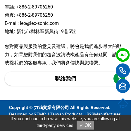
電話:
+886-2-89706260
傳真: +886-2-89706250
E-mail:
leo@leo-sonic.com
地址: 新北市樹林區新興街19巷5號
您對商品與服務的意見及建議，將會是我們進步最大的動
力，如果您對我們的超音波清洗機產品有任何疑問，請留言
或撥我們的客服專線，我們將會儘快與您聯繫。
聯絡我們
Copyright © 力鴻實業有限公司 All Rights Reserved.
Designed by
GTMC
Taiwan Products
B2BManufactures
If you continue to browse this website, you are allowing all
B2BChinaSources
third-party services
✓ OK