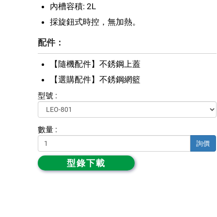
內槽容積: 2L
採旋鈕式時控，無加熱。
配件：
【隨機配件】不銹鋼上蓋
【選購配件】不銹鋼網籃
型號 :
數量 :
詢價
型錄下載