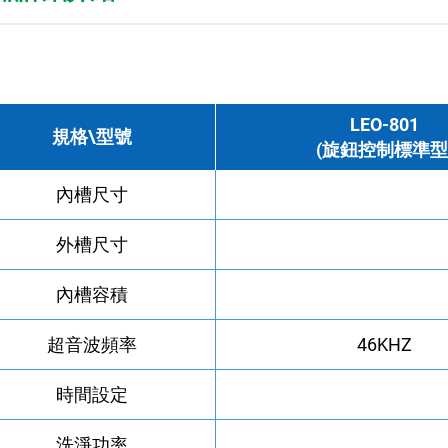
LEO-801
規格\型號
(旋鈕控制標準型
內槽尺寸
外槽尺寸
內槽容積
超音波頻率
46KHZ
時間設定
洗淨功率