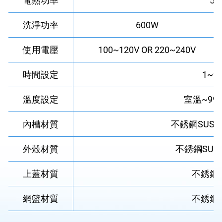
電熱功率
50
洗淨功率
600W
使用電壓
100~120V OR 220~240V
時間設定
1~9
溫度設定
室溫~99
內槽材質
不銹鋼SUS30
外殼材質
不銹鋼SUS3
上蓋材質
不銹鋼S
網籃材質
不銹鋼S