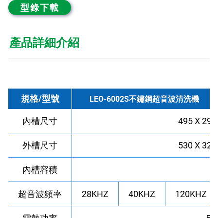
型錄下載
產品詳細介紹
規格/型號
LEO-6002S不鏽鋼超音波清洗機
內槽尺寸
495 X 29
外槽尺寸
530 X 32
內槽容積
2
超音波頻率
28KHZ
40KHZ
120KHZ