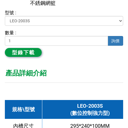
不銹鋼網籃
型號 :
數量 :
詢價
型錄下載
產品詳細介紹
LEO-2003S
規格\型號
(數位控制強力型)
內槽尺寸
295*240*100MM