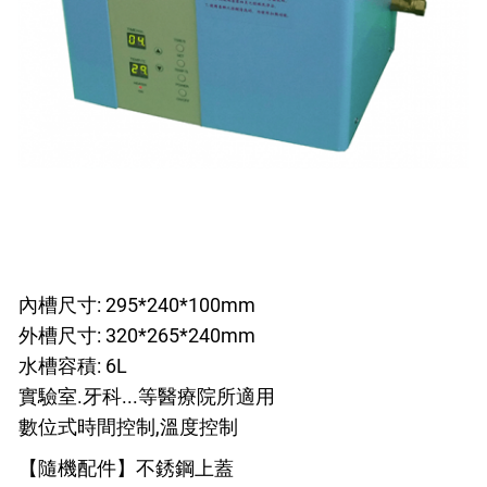
內槽尺寸: 295*240*100mm
外槽尺寸: 320*265*240mm
水槽容積: 6L
實驗室.牙科...等醫療院所適用
數位式時間控制,溫度控制
【隨機配件】不銹鋼上蓋