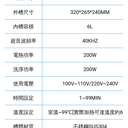
外槽尺寸
320*265*240MM
內槽容積
6L
超音波頻率
40KHZ
電熱功率
200W
洗淨功率
200W
使用電壓
100V~110V/220V~240V
時間設定
1~99MIN
溫度設定
室溫~99℃[實際加熱可達溫度約65℃
槽體材質
不銹鋼SUS304