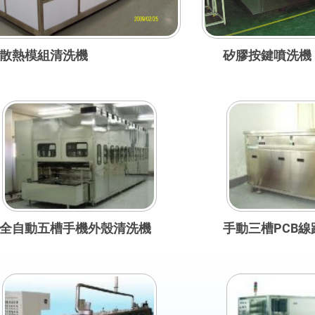
散熱模組清洗機
矽膠按鍵噴洗機
全自動五槽手機外殼清洗機
手動三槽PCB