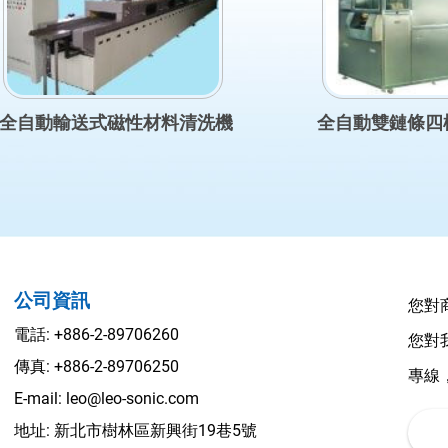
全自動輸送式磁性材料清洗機
全自動雙鏈條四
公司資訊
您對
電話:
+886-2-89706260
您對
傳真: +886-2-89706250
專線
E-mail:
leo@leo-sonic.com
地址: 新北市樹林區新興街19巷5號