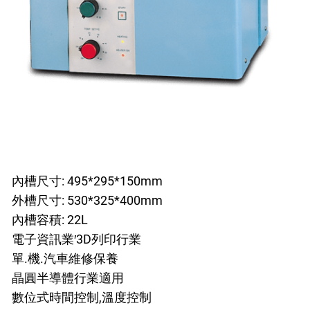
內槽尺寸: 495*295*
150mm
外槽尺寸: 530*325*
400mm
內槽容積: 22L
電子資訊業′3D列印行業
單.機.汽車維修保養
晶圓半導體行業適用
數位式時間控制,溫度控制