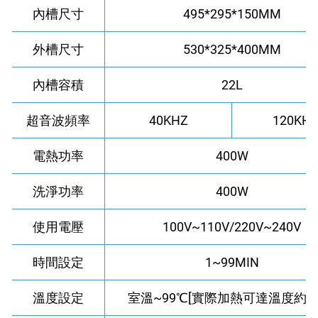
內槽尺寸
495*295*150MM
外槽尺寸
530*325*400MM
內槽容積
22L
超音波頻率
40KHZ
120KH
電熱功率
400W
洗淨功率
400W
使用電壓
100V~110V/220V~240V
時間設定
1~99MIN
溫度設定
室溫~99℃[實際加熱可達溫度約65