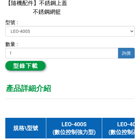
【隨機配件】不銹鋼上蓋
不銹鋼網籃
型號 :
數量 :
詢價
型錄下載
產品詳細介紹
LEO-400S
LEO-400
規格\型號
(數位控制強力型)
(數位控制高